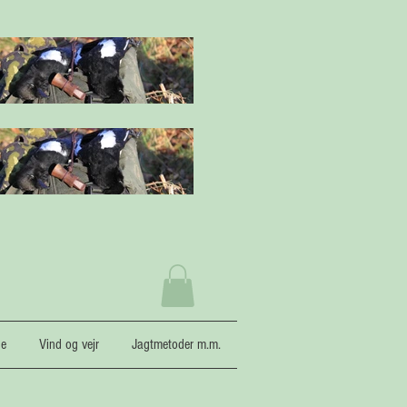
ne
Vind og vejr
Jagtmetoder m.m.