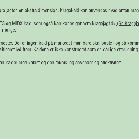
føre jagten en ekstra dimension. Kragekald kan anvendes hvad enten man 
T3 og MIDX-kald, som også kan købes gennem kragejagt.dk
(Se Kragej
r mulige.
mester. Der er ingen kald på markedet man bare skal puste i og så komm
ficeret lyd frem. Kaldene er ikke konstrueret som en dårlige efterligning 
n kalder med kaldet og den teknik jeg anvender og effektivitet: