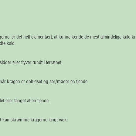
gerne, er det helt elementært, at kunne kende de mest almindelige kald k
te kald.
dder eller flyver rundt i terrænet.
når kragen er ophidset og ser/møder en fjende.
 eller fanget af en fjende.
det kan skræmme kragerne langt væk.