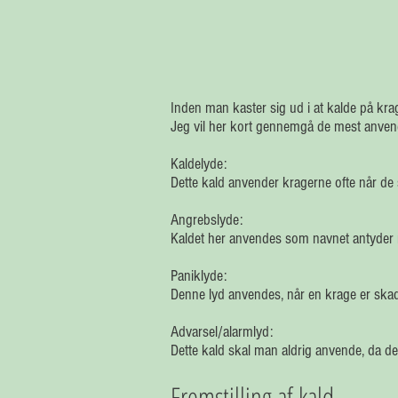
Inden man kaster sig ud i at kalde på kra
Jeg vil her kort gennemgå de mest anvend
Kaldelyde:
Dette kald anvender kragerne ofte når de si
Angrebslyde:
Kaldet her anvendes som navnet antyder 
Paniklyde:
Denne lyd anvendes, når en krage er skadet
Advarsel/alarmlyd:
Dette kald skal man aldrig anvende, da 
Fremstilling af kald