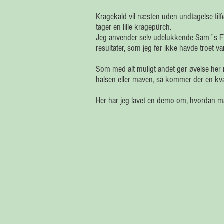
Kragekald vil næsten uden undtagelse til
tager en lille kragepürch.
Jeg anvender selv udelukkende Sam´s F
resultater, som jeg før ikke havde troet va
Som med alt muligt andet gør øvelse her 
halsen eller maven, så kommer der en kvali
Her har jeg lavet en demo om, hvordan ma