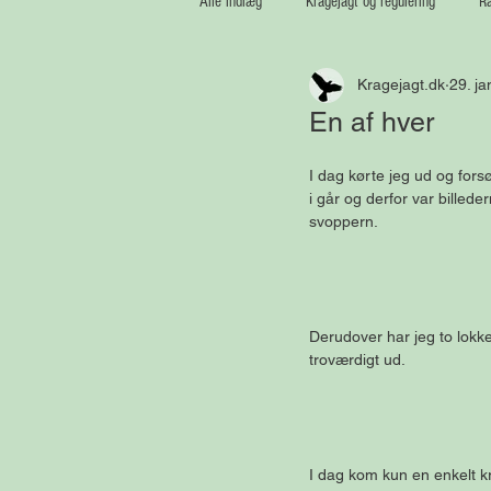
Alle indlæg
Kragejagt og regulering
Ræ
Kragejagt.dk
29. ja
Medaljetrofæer
Vildsvin
En af hver
I dag kørte jeg ud og fors
i går og derfor var billede
svoppern.
Derudover har jeg to lokk
troværdigt ud.
I dag kom kun en enkelt k