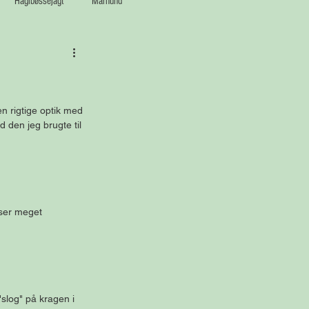
Haglbøssejagt
Mårhund
n rigtige optik med 
 den jeg brugte til 
 ser meget 
slog" på kragen i 