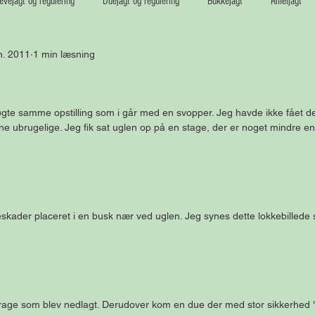
vejagt og regulering
Duejagt og regulering
Bukkejagt
Riffeljagt
n. 2011
1 min læsning
øgte samme opstilling som i går med en svopper. Jeg havde ikke fået de
rne ubrugelige. Jeg fik sat uglen op på en stage, der er noget mindre end
eskader placeret i en busk nær ved uglen. Jeg synes dette lokkebillede
rage som blev nedlagt. Derudover kom en due der med stor sikkerhed "