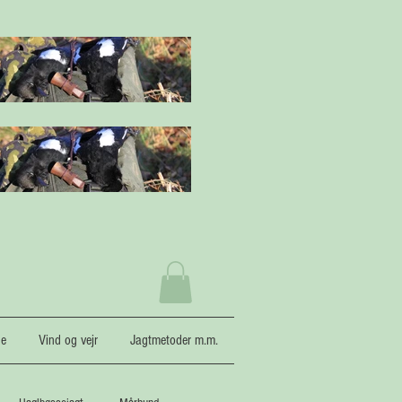
ne
Vind og vejr
Jagtmetoder m.m.