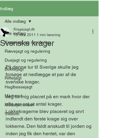
Indlæg
Alle indlæg
Kragejagt.dk
Alle indlæg
10. dec. 2011
1 min læsning
Svenske krager
Kragejagt og regulering
Rævejagt og regulering
Duejagt og regulering
På denne tur til Sverige skulle jeg 
Bukkejagt
forsøge at nedlægge et par af de 
Riffeljagt
svenske krager. 
Haglbøssejagt
Mårhund
Jeg fik mig placret på en mark hvor der 
ofte var set et antal krager. 
Medaljetrofæer
Lokkekragerne blev placeret og snrt 
Vildsvin
indfandt den første krage sig over 
lokkerne. Den faldt anskudt til jorden og 
inden jeg fik den hentet, var den 