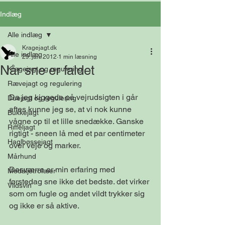
Indlæg
Alle indlæg
Kragejagt.dk
Alle indlæg
29. jan. 2012
1 min læsning
Når sne er faldet
Kragejagt og regulering
Rævejagt og regulering
Da jeg kiggede på vejrudsigten i går 
Duejagt og regulering
aftes kunne jeg se, at vi nok kunne 
Bukkejagt
vågne op til et lille snedække. Ganske 
Riffeljagt
rigtigt - sneen lå med et par centimeter 
Haglbøssejagt
over veje og marker. 
Mårhund
Desværre er min erfaring med 
Medaljetrofæer
førstedag sne ikke det bedste. det virker 
Vildsvin
som om fugle og andet vildt trykker sig 
og ikke er så aktive. 