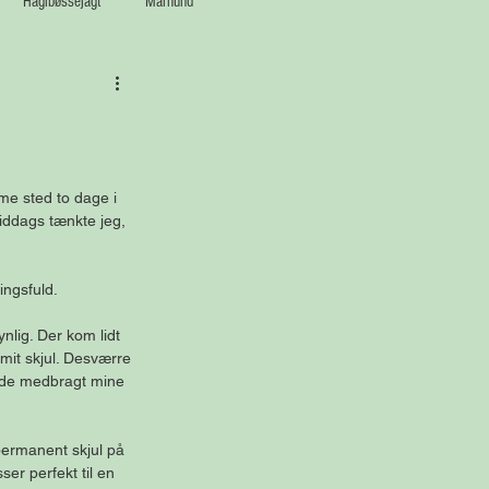
Haglbøssejagt
Mårhund
me sted to dage i 
iddags tænkte jeg, 
ingsfuld. 
nlig. Der kom lidt 
 mit skjul. Desværre 
avde medbragt mine 
 permanent skjul på 
er perfekt til en 