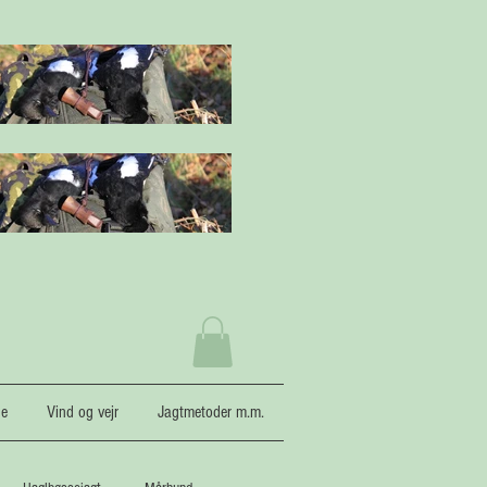
ne
Vind og vejr
Jagtmetoder m.m.