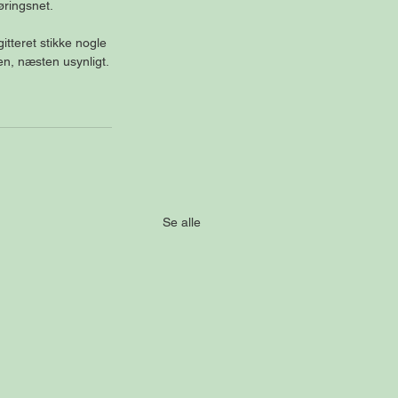
ringsnet.  
tteret stikke nogle 
en, næsten usynligt. 
Se alle