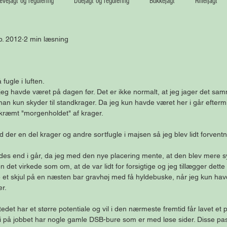
vejagt og regulering
Duejagt og regulering
Bukkejagt
Riffeljagt
b. 2012
2 min læsning
fugle i luften. 
 jeg havde været på dagen før. Det er ikke normalt, at jeg jager det sam
an kun skyder til standkrager. Da jeg kun havde været her i går efterm
kræmt "morgenholdet" af krager. 
d der en del krager og andre sortfugle i majsen så jeg blev lidt forventn
edes end i går, da jeg med den nye placering mente, at den blev mere sy
 det virkede som om, at de var lidt for forsigtige og jeg tillægger dette
e et skjul på en næsten bar gravhøj med få hyldebuske, når jeg kun h
r.  
tedet har et større potentiale og vil i den nærmeste fremtid får lavet et
vi på jobbet har nogle gamle DSB-bure som er med løse sider. Disse pass