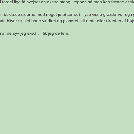
fordel lige få svejset en ekstra stang i toppen så man kan fæstne et slø
an beklæde siderne med noget jute(lærred) i lyse visne græsfarver og i gi
e bliver skjulet både vindtæt og placeret lidt nede eller i kanten af høj
af de syv jeg skød til, fik jeg de fem.