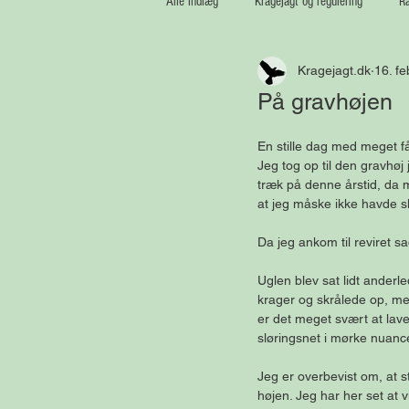
Alle indlæg
Kragejagt og regulering
Ræ
Kragejagt.dk
16. fe
Medaljetrofæer
Vildsvin
På gravhøjen
En stille dag med meget få 
Jeg tog op til den gravhøj
træk på denne årstid, da m
at jeg måske ikke havde s
Da jeg ankom til reviret sa
Uglen blev sat lidt anderl
krager og skrålede op, men
er det meget svært at lav
sløringsnet i mørke nuance
Jeg er overbevist om, at s
højen. Jeg har her set at 