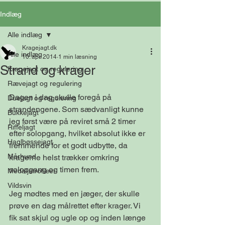
Indlæg
Alle indlæg
Kragejagt.dk
Alle indlæg
10. apr. 2014
1 min læsning
Strand og krager
Kragejagt og regulering
Rævejagt og regulering
Dagen i dag skulle foregå på 
Duejagt og regulering
strandengene. Som sædvanligt kunne 
Bukkejagt
jeg først være på reviret små 2 timer 
Riffeljagt
efter solopgang, hvilket absolut ikke er 
Haglbøssejagt
fremmende for et godt udbytte, da 
Mårhund
kragerne helst trækker omkring 
solopgang og timen frem. 
Medaljetrofæer
Vildsvin
Jeg mødtes med en jæger, der skulle 
prøve en dag målrettet efter krager. Vi 
fik sat skjul og ugle op og inden længe 