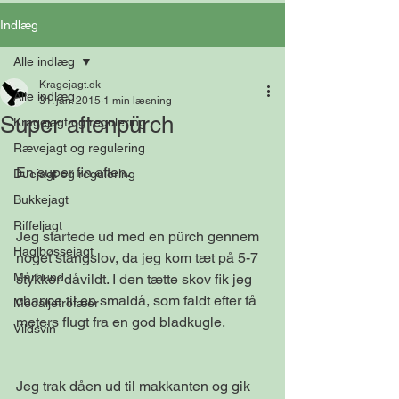
Indlæg
Alle indlæg
Kragejagt.dk
Alle indlæg
31. jan. 2015
1 min læsning
Super aftenpürch
Kragejagt og regulering
Rævejagt og regulering
En super fin aften.
Duejagt og regulering
Bukkejagt
Riffeljagt
Jeg startede ud med en pürch gennem 
Haglbøssejagt
noget stangslov, da jeg kom tæt på 5-7 
Mårhund
stykker dåvildt. I den tætte skov fik jeg 
chance til en smaldå, som faldt efter få 
Medaljetrofæer
meters flugt fra en god bladkugle.
Vildsvin
Jeg trak dåen ud til makkanten og gik 