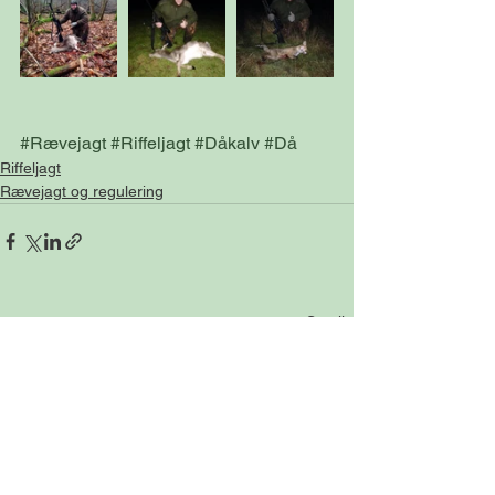
#Rævejagt
#Riffeljagt
#Dåkalv
#Då
Riffeljagt
Rævejagt og regulering
Se alle
Seneste blogindlæg