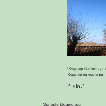
#Kragejagt
#Lokkekrage
Kragejagt og regulering
Seneste blogindlæg