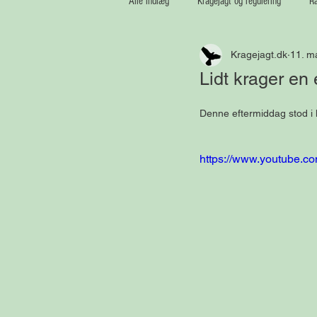
Alle indlæg
Kragejagt og regulering
Ræ
Kragejagt.dk
11. m
Medaljetrofæer
Vildsvin
Lidt krager en
Denne eftermiddag stod i 
https://www.youtube.