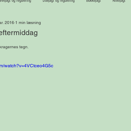
vejagt og regulering
Duejagt og regulering
Bukkejagt
Riffeljagt
ar. 2016
1 min læsning
 eftermiddag
kragernes tegn.
com/watch?v=4VCtceo4G5c