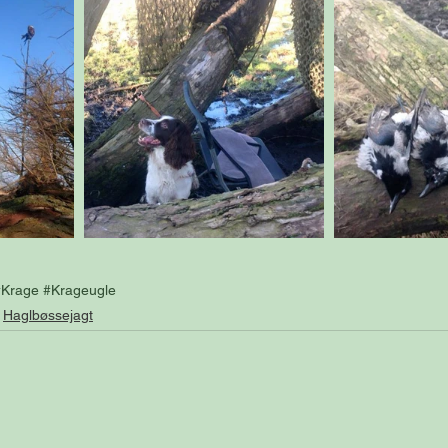
#Krage
#Krageugle
Haglbøssejagt