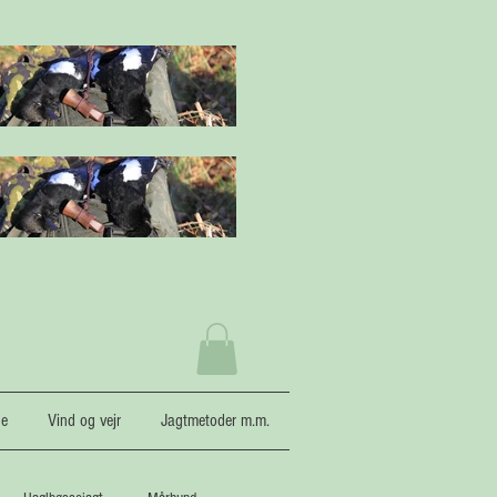
ne
Vind og vejr
Jagtmetoder m.m.