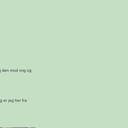
løj den mod mig og 
 er jeg her fra 