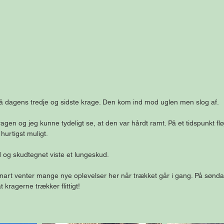
på dagens tredje og sidste krage. Den kom ind mod uglen men slog af.
 kragen og jeg kunne tydeligt se, at den var hårdt ramt. På et tidspunkt f
hurtigst muligt.
 og skudtegnet viste et lungeskud.
nart venter mange nye oplevelser her når trækket går i gang. På søndag
kragerne trækker flittigt!