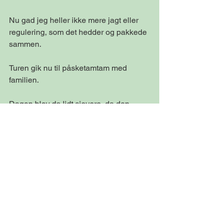
Nu gad jeg heller ikke mere jagt eller 
regulering, som det hedder og pakkede 
sammen.
Turen gik nu til påsketamtam med 
familien.
Dagen blev da lidt sjovere, da den 
mindste dreng glad spurgte om han 
måtte holde kragen. Han kommer nok til 
at holde nogle flere krager som årene 
går.
#Kragejagt
#Lokkekrage
#Krage
Kragejagt og regulering
Haglbøssejagt