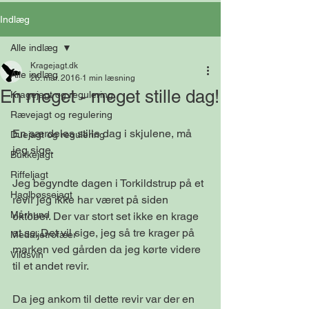
Indlæg
Alle indlæg
Kragejagt.dk
Alle indlæg
26. mar. 2016
1 min læsning
En meget - meget stille dag!
Kragejagt og regulering
Rævejagt og regulering
En særdeles stille dag i skjulene, må 
Duejagt og regulering
jeg sige. 
Bukkejagt
Riffeljagt
Jeg begyndte dagen i Torkildstrup på et 
Haglbøssejagt
revir jeg ikke har været på siden 
Mårhund
oktober. Der var stort set ikke en krage 
at se. Det vil sige, jeg så tre krager på 
Medaljetrofæer
marken ved gården da jeg kørte videre 
Vildsvin
til et andet revir.
Da jeg ankom til dette revir var der en 