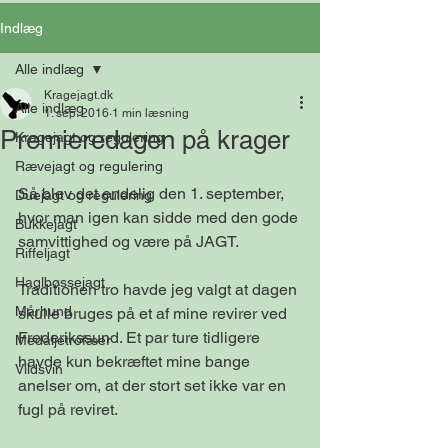
Indlæg
Alle indlæg
Kragejagt.dk
Alle indlæg
1. sep. 2016
1 min læsning
Premieredagen på krager
Kragejagt og regulering
Rævejagt og regulering
Så blev det endelig den 1. september, 
Duejagt og regulering
hvor man igen kan sidde med den gode 
Bukkejagt
samvittighed og være på JAGT.
Riffeljagt
Haglbøssejagt
Traditionen tro havde jeg valgt at dagen 
Mårhund
skulle bruges på et af mine revirer ved 
Frederikssund. Et par ture tidligere 
Medaljetrofæer
havde kun bekræftet mine bange 
Vildsvin
anelser om, at der stort set ikke var en 
fugl på reviret.