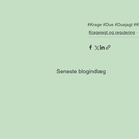
#Krage
#Due
#Duejagt
#K
Kragejagt og regulering
Seneste blogindlæg