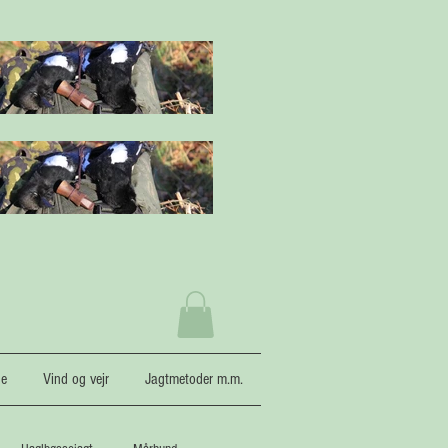
ne
Vind og vejr
Jagtmetoder m.m.