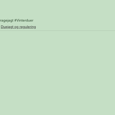
ragejagt
#Vinterduer
Duejagt og regulering