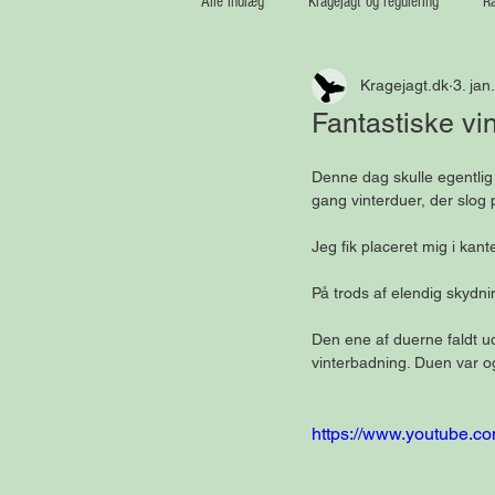
Alle indlæg
Kragejagt og regulering
Ræ
Kragejagt.dk
3. jan
Medaljetrofæer
Vildsvin
Fantastiske vi
Denne dag skulle egentlig 
gang vinterduer, der slog 
Jeg fik placeret mig i kan
På trods af elendig skydni
Den ene af duerne faldt u
vinterbadning. Duen var o
https://www.youtube.