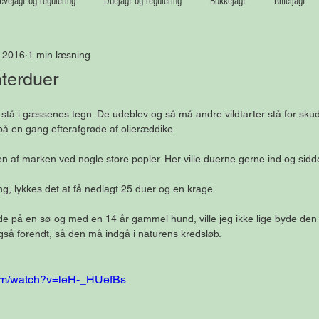
vejagt og regulering
Duejagt og regulering
Bukkejagt
Riffeljagt
. 2016
1 min læsning
nterduer
stå i gæssenes tegn. De udeblev og så må andre vildtarter stå for skud
på en gang efterafgrøde af olieræddike. 
ten af marken ved nogle store popler. Her ville duerne gerne ind og sidde
ng, lykkes det at få nedlagt 25 duer og en krage.  
de på en sø og med en 14 år gammel hund, ville jeg ikke lige byde den
gså forendt, så den må indgå i naturens kredsløb. 
com/watch?v=leH-_HUefBs