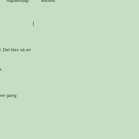
Haglbøssejagt
Mårhund
. Det blev så en 
. 
 en gang 