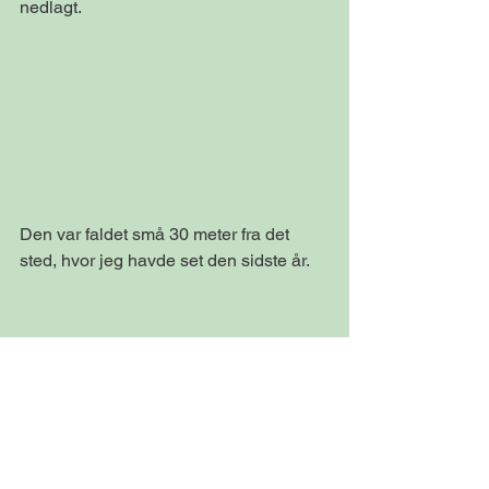
nedlagt.
Den var faldet små 30 meter fra det 
sted, hvor jeg havde set den sidste år.