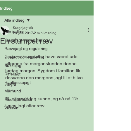
Indlæg
Alle indlæg
Kragejagt.dk
Alle indlæg
28. jan. 2017
2 min læsning
En stumpet ræv
Kragejagt og regulering
Rævejagt og regulering
Jeg skulle egentlig have været ude 
Duejagt og regulering
allerede fra morgenstunden denne 
Bukkejagt
lørdag morgen. Sygdom i familien fik 
Riffeljagt
desværre den morgens jagt til at blive 
Haglbøssejagt
aflyst.
Mårhund
Til eftermiddag kunne jeg så nå 1½ 
Medaljetrofæer
times jagt efter ræv.
Vildsvin