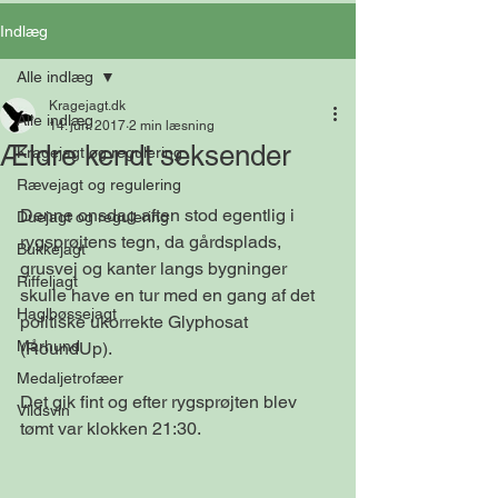
Indlæg
Alle indlæg
Kragejagt.dk
Alle indlæg
14. jun. 2017
2 min læsning
Ældre kendt seksender
Kragejagt og regulering
Rævejagt og regulering
Denne onsdag aften stod egentlig i 
Duejagt og regulering
rygsprøjtens tegn, da gårdsplads, 
Bukkejagt
grusvej og kanter langs bygninger 
Riffeljagt
skulle have en tur med en gang af det 
Haglbøssejagt
politiske ukorrekte Glyphosat 
Mårhund
(RoundUp).
Medaljetrofæer
Det gik fint og efter rygsprøjten blev 
Vildsvin
tømt var klokken 21:30.