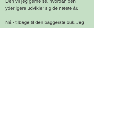
Den vil jeg gerne se, hvordan den 
yderligere udvikler sig de næste år.
Nå - tilbage til den baggerste buk. Jeg 
kontrollerede en sidste gang, at det var 
den udvalgte seksender. Riflen lå 
stabilt i WiperFlexen og på ca. 60 
meters afstand fik bukken en bladkugle.
Bukken sprang små 20 meter før den lå 
forendt.