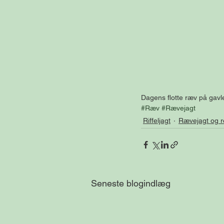
Dagens flotte ræv på gavl
#Ræv
#Rævejagt
Riffeljagt
Rævejagt og r
Seneste blogindlæg