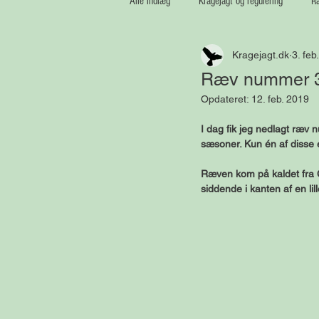
Alle indlæg
Kragejagt og regulering
Ræ
Kragejagt.dk
3. feb
Medaljetrofæer
Vildsvin
Ræv nummer 
Opdateret:
12. feb. 2019
I dag fik jeg nedlagt ræv 
sæsoner. Kun én af disse e
Ræven kom på kaldet fra C
siddende i kanten af en l