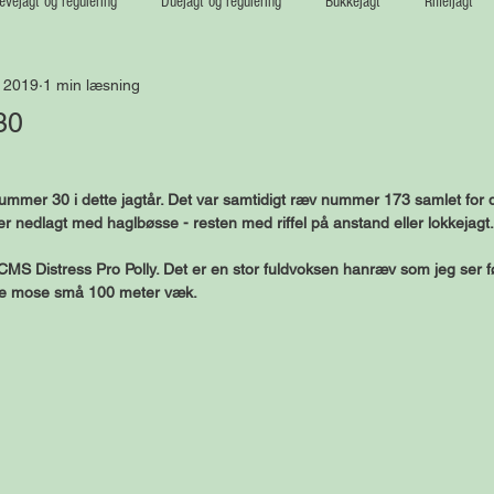
vejagt og regulering
Duejagt og regulering
Bukkejagt
Riffeljagt
. 2019
1 min læsning
30
nummer 30 i dette jagtår. Det var samtidigt ræv nummer 173 samlet for 
r nedlagt med haglbøsse - resten med riffel på anstand eller lokkejagt.
MS Distress Pro Polly. Det er en stor fuldvoksen hanræv som jeg ser f
ille mose små 100 meter væk.