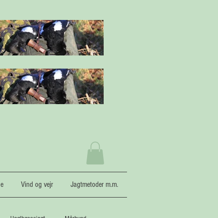
ne
Vind og vejr
Jagtmetoder m.m.