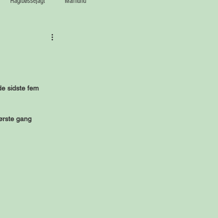
Haglbøssejagt
Mårhund
de sidste fem 
ørste gang 