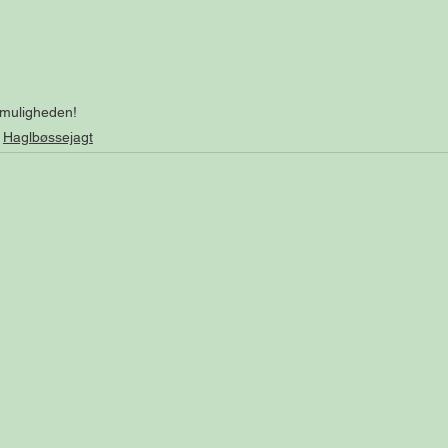
å muligheden!
Haglbøssejagt