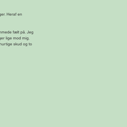
er. Heraf en 
mmede fælt på. Jeg 
ger lige mod mig. 
 hurtige skud og to 