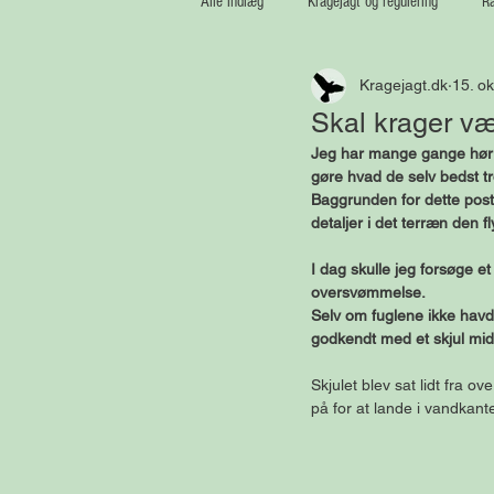
Alle indlæg
Kragejagt og regulering
Ræ
Kragejagt.dk
15. ok
Medaljetrofæer
Vildsvin
Skal krager væn
Jeg har mange gange hørt, 
gøre hvad de selv bedst tror
Baggrunden for dette postu
detaljer i det terræn den f
I dag skulle jeg forsøge e
oversvømmelse.
Selv om fuglene ikke havde
godkendt med et skjul mi
Skjulet blev sat lidt fra 
på for at lande i vandkant