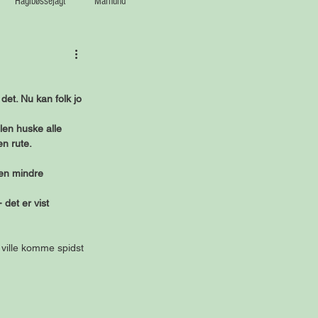
Haglbøssejagt
Mårhund
det. Nu kan folk jo 
len huske alle 
en rute.
 en mindre 
det er vist 
 ville komme spidst 