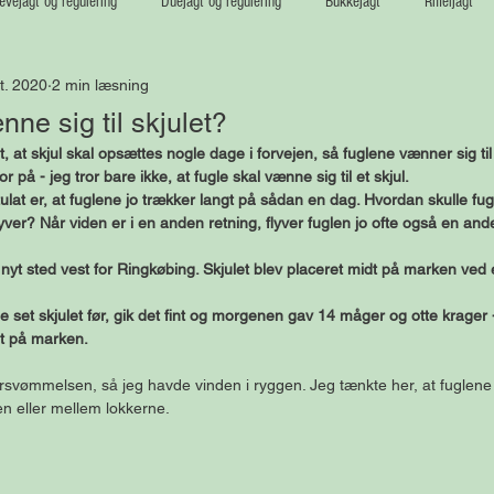
vejagt og regulering
Duejagt og regulering
Bukkejagt
Riffeljagt
t. 2020
2 min læsning
ne sig til skjulet?
at skjul skal opsættes nogle dage i forvejen, så fuglene vænner sig til 
 på - jeg tror bare ikke, at fugle skal vænne sig til et skjul. 
lat er, at fuglene jo trækker langt på sådan en dag. Hvordan skulle fug
lyver? Når viden er i en anden retning, flyver fuglen jo ofte også en and
t nyt sted vest for Ringkøbing. Skjulet blev placeret midt på marken ved
 set skjulet før, gik det fint og morgenen gav 14 måger og otte krager - 
dt på marken.
oversvømmelsen, så jeg havde vinden i ryggen. Jeg tænkte her, at fuglene
en eller mellem lokkerne.