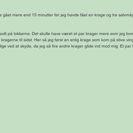
e gået mere end 15 minutter før jeg havde fået en krage og tre sølvmåg
godt på lokkerne. Det skulle have været et par krager mere som jeg bo
 kragerne til sidst. Her så jeg først en enlig krage som kom på stive vin
 lige ved at skyde, da jeg så fire andre krager glide ind mod mig. Et par