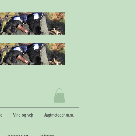
ne
Vind og vejr
Jagtmetoder m.m.