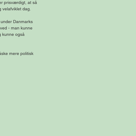
r prisværdigt, at så 
velafviklet dag. 
 7 under Danmarks 
 ved - man kunne 
eg kunne også 
åske mere politisk 