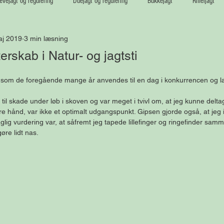
vejagt og regulering
Duejagt og regulering
Bukkejagt
Riffeljagt
aj 2019
3 min læsning
rskab i Natur- og jagtsti
e som de foregående mange år anvendes til en dag i konkurrencen og l
il skade under løb i skoven og var meget i tvivl om, at jeg kunne delta
jre hånd, var ikke et optimalt udgangspunkt. Gipsen gjorde også, at jeg i
lig vurdering var, at såfremt jeg tapede lillefinger og ringefinder sam
øre lidt nas.