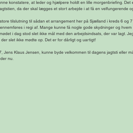
unne konstatere, at leder og hjælpere holdt en lille morgenbriefing. Det e
tstien, da der skal lægges et stort arbejde i at få en velfungerende og 
tore tilslutning til sådan et arrangement her på Sjælland i kreds 6 og
ennemføres i regi af. Mange kunne få nogle gode skydninger og hvem
mødet i dag stod slet ikke mål med den arbejdsindsats, der var lagt. J
, der slet ikke mødte op. Det er for dårligt og uartigt!
 7, Jens Klaus Jensen, kunne byde velkommen til dagens jagtsti eller m
dder nu.