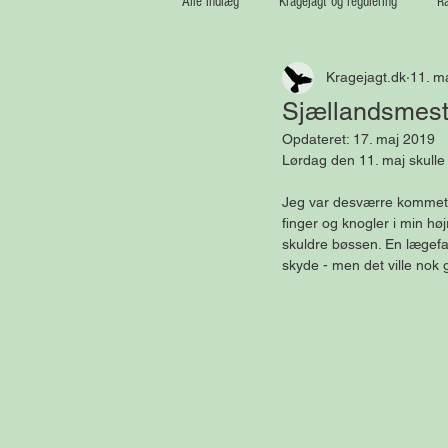
Alle indlæg
Kragejagt og regulering
Ræ
Kragejagt.dk
11. m
Medaljetrofæer
Vildsvin
Sjællandsmeste
Opdateret:
17. maj 2019
Lørdag den 11. maj skull
Jeg var desværre kommet t
finger og knogler i min hø
skuldre bøssen. En lægefag
skyde - men det ville nok g