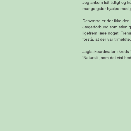
Jeg ankom lidt tidligt og k
mange gider hjælpe med jag
Desværre er der ikke den s
Jægerforbund som stien g
ligefrem lære noget. Frem
forstå, at der var tilmeldte
Jagtstikoordinator i kreds
'Natursti', som det vist he