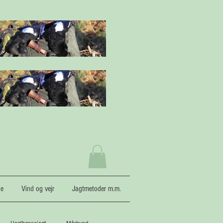
ne
Vind og vejr
Jagtmetoder m.m.