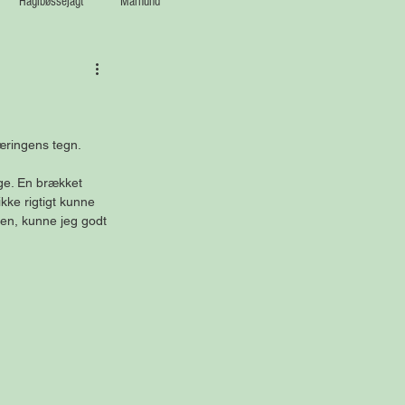
Haglbøssejagt
Mårhund
æringens tegn.
ge. En brækket 
kke rigtigt kunne 
men, kunne jeg godt 