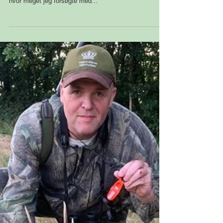
Fransk Bukkejagt #6
Sidste år var jeg forbi dette område og på en stubmark
mellem nogle skovstykker gik en stærk buk. Uanset
hvor meget jeg forsøgte med...