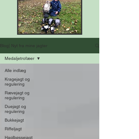
Blog| Nyt fra mine jagter
Medaljetrofæer
Alle indlæg
Kragejagt og
regulering
Rævejagt og
regulering
Duejagt og
regulering
Bukkejagt
Riffeljagt
Haglbøssejagt