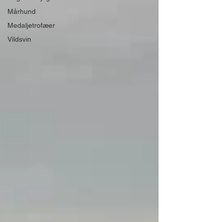
Mårhund
Medaljetrofæer
Vildsvin